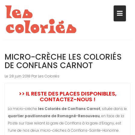
Skip
to
MICRO-CRÈCHE LES COLORIÉS
content
DE CONFLANS CARNOT
Le 28 juin 2018 Par Les Coloriés
>> IL RESTE DES PLACES DISPONIBLES,
CONTACTEZ-NOUS !
La micro-crèche
les Coloriés de Conflans Carnot
, située dans le
quartier pavillonnaire de Romagné-Renouveau
, en face de la
Poste sur l’axe reliant la gare de Conflans à la gare d’Eragny, est
l’une de nos deux micro-crèches à Conflans-Sainte-Honorine.