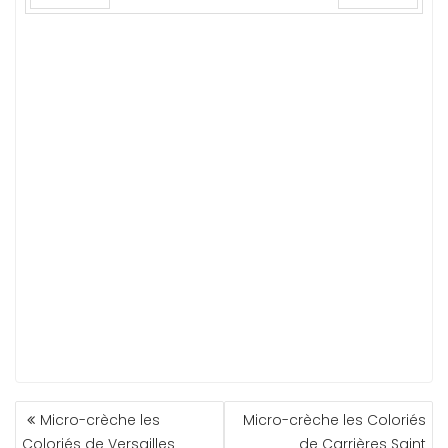
Préc
Suiv.
NAVIGATION
Micro-crèche les
Micro-crèche les Coloriés
DE
Coloriés de Versailles
de Carrières Saint
L’ARTICLE