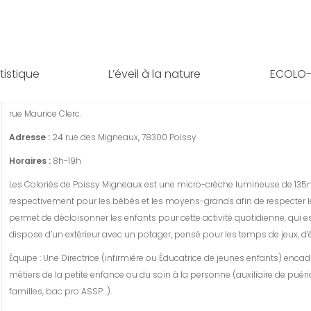
MICRO-CRÈCHE LES COLORIÉS DE 
Le 11 avril 2023 Par Les Coloriés
rtistique
L’éveil à la nature
ECOLO-
La micro-crèche
les Coloriés de Poissy Migneaux
est située
au cœur du
rue Maurice Clerc.
Adresse :
24 rue des Migneaux, 78300 Poissy
Horaires :
8h-19h
Les Coloriés de Poissy Migneaux est une micro-crèche lumineuse de 135m2
respectivement pour les bébés et les moyens-grands afin de respecter le
permet de décloisonner les enfants pour cette activité quotidienne, qui e
dispose d’un extérieur avec un potager, pensé pour les temps de jeux, d’év
Équipe : Une Directrice (infirmière ou Éducatrice de jeunes enfants) en
métiers de la petite enfance ou du soin à la personne (auxiliaire de puéri
familles, bac pro ASSP…).