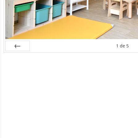
1
de
5
Préc