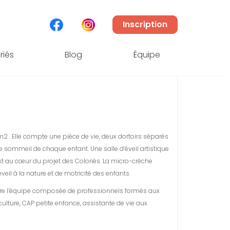
Inscription
POISSY MIGNEAUX
riés
Blog
Équipe
 quartier Maurice Clerc
, angle rue des Migneaux et
 . Elle compte une pièce de vie, deux dortoirs séparés
 sommeil de chaque enfant. Une salle d’éveil artistique
st au cœur du projet des Coloriés. La micro-crèche
eil à la nature et de motricité des enfants.
cadre l’équipe composée de professionnels formés aux
culture, CAP petite enfance, assistante de vie aux