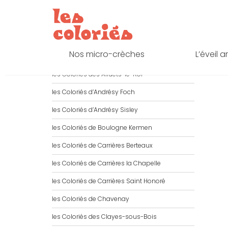
Skip
to
NOS MICRO-CRÈCHES
content
Nos micro-crèches
L’éveil a
les Coloriés d’Achères
les Coloriés des Alluets-le-Roi
les Coloriés d’Andrésy Foch
les Coloriés d’Andrésy Sisley
les Coloriés de Boulogne Kermen
les Coloriés de Carrières Berteaux
les Coloriés de Carrières la Chapelle
les Coloriés de Carrières Saint Honoré
les Coloriés de Chavenay
les Coloriés des Clayes-sous-Bois